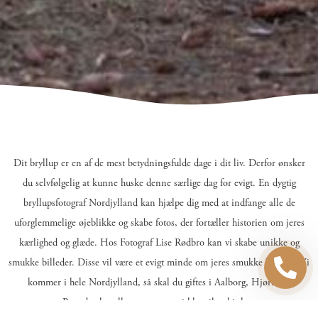
Dit bryllup er en af de mest betydningsfulde dage i dit liv. Derfor ønsker
du selvfølgelig at kunne huske denne særlige dag for evigt. En dygtig
bryllupsfotograf Nordjylland kan hjælpe dig med at indfange alle de
uforglemmelige øjeblikke og skabe fotos, der fortæller historien om jeres
kærlighed og glæde. Hos Fotograf Lise Rødbro kan vi skabe unikke og
smukke billeder. Disse vil være et evigt minde om jeres smukke bryllup. Vi
kommer i hele Nordjylland, så skal du giftes i Aalborg, Hjørring,
Brønderslev eller omegn, er vi klar til at hjælpe.