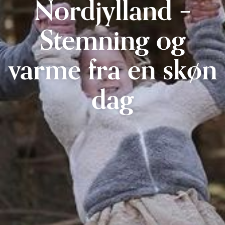
Nordjylland –
Stemning og
varme fra en skøn
dag